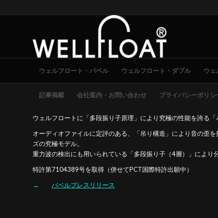
ウェルフロート・バベル
ウェルフロート・ダブル
ウェ
記事掲載
会社案内・お問い合わせ
プライバシーポリシ
ウェルフロートに「多段振り子原理」により究極の性能を誇る「
オーディオファイルに定評のある、「吊り構造」により音の歪を
ズの究極モデル。
重力波の検出にも用いられている「多段振り子（4層）」により
特許第7104389号を取得（併せてPCT国際特許出願中）
→
バベルプレスリリース