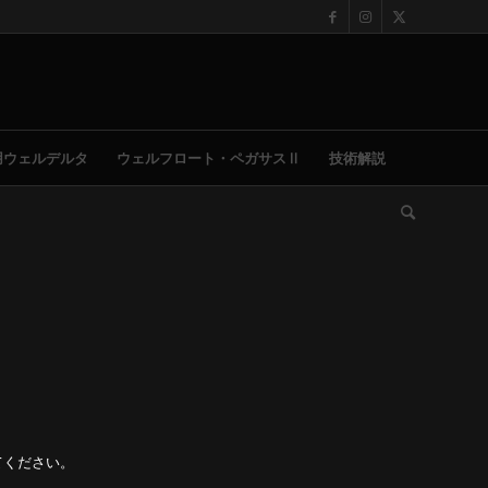
用ウェルデルタ
ウェルフロート・ペガサスⅡ
技術解説
てください。