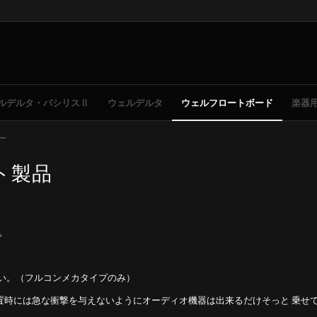
ルデルタ・バシリスⅡ
ウェルデルタ
ウェルフロートボード
楽器
ー
ト製品
。
い。（フルコンメカタイプのみ）
 設置時には急な衝撃を与えないようにオーディオ機器は出来るだけそっと 乗せ