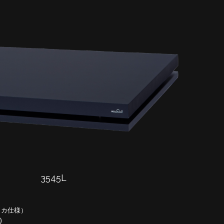
3545L
メカ仕様）
)