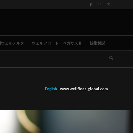
用ウェルデルタ
ウェルフロート・ペガサスⅡ
技術解説
English –
www.wellfloat-global.com