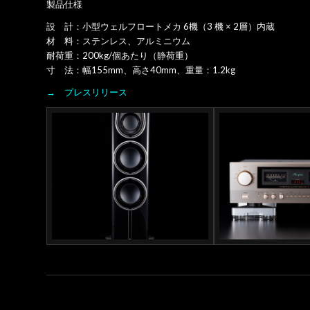
製品仕様
設 計：小型ウェルフロートメカ 6機（3 機 × 2層）内蔵
材 料：ステンレス、アルミニウム
耐荷重：200kg/個あたり（静荷重）
寸 法：幅155mm、高さ40mm、重量：1.2kg
→
プレスリリース