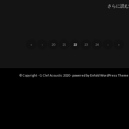
さらに読む
«
‹
20
21
22
23
24
›
»
© Copyright - G Clef Acoustic 2020 -
powered by Enfold WordPress Theme