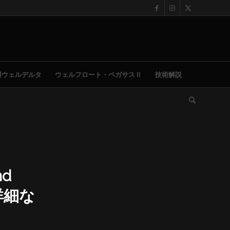
用ウェルデルタ
ウェルフロート・ペガサスⅡ
技術解説
nd
の詳細な