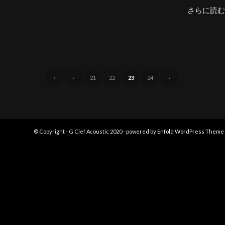
さらに読む
«
‹
21
22
23
24
›
© Copyright - G Clef Acoustic 2020 -
powered by Enfold WordPress Theme