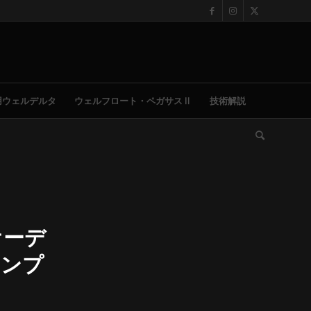
用ウェルデルタ
ウェルフロート・ペガサスⅡ
技術解説
「オーデ
ランプ